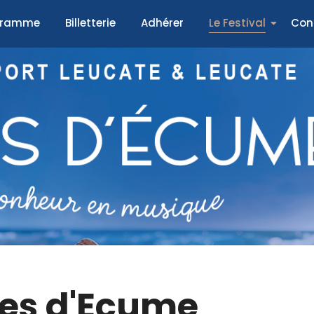
gramme
Billetterie
Adhérer
Le Festival
Con
tes d'Ecume